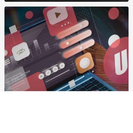
Elementor:
De
Krachtige
WordPress
Page
Builder