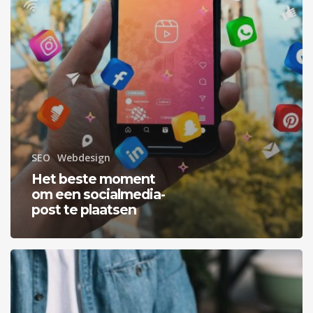
plaatsen
SEO
Webdesign
Het beste moment
om een socialmedia-
post te plaatsen
10
Tips
voor